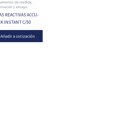
rumentos de medida,
rvación y ensayo
AS REACTIVAS ACCU-
K INSTANT C/50
Añadir a cotización