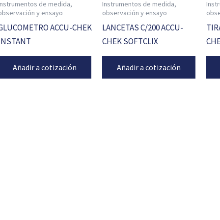
Instrumentos de medida,
Instrumentos de medida,
Inst
observación y ensayo
observación y ensayo
obse
GLUCOMETRO ACCU-CHEK
LANCETAS C/200 ACCU-
TIR
INSTANT
CHEK SOFTCLIX
CHE
Añadir a cotización
Añadir a cotización