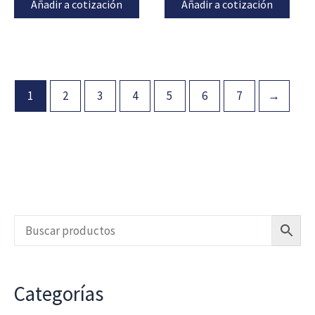
Añadir a cotización
Añadir a cotización
1
2
3
4
5
6
7
→
Categorías