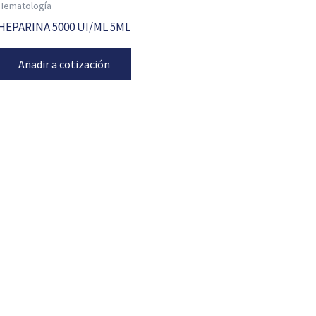
Hematología
HEPARINA 5000 UI/ML 5ML
Añadir a cotización