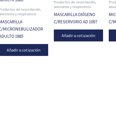
Productos de resucitación,
Prod
anestesia y respiratorio
anes
Productos de resucitación,
anestesia y respiratorio
MASCARILLA OXÍGENO
MI
MASCARILLA
C/RESERVORIO AD 1007
C/M
C/MICRONEBULIZADOR
Añadir a cotización
ADULTO 1885
Añadir a cotización