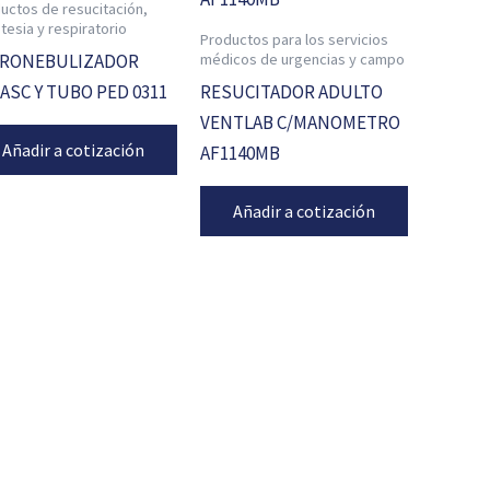
uctos de resucitación,
tesia y respiratorio
Productos para los servicios
médicos de urgencias y campo
CRONEBULIZADOR
ASC Y TUBO PED 0311
RESUCITADOR ADULTO
VENTLAB C/MANOMETRO
Añadir a cotización
AF1140MB
Añadir a cotización