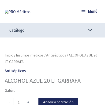
Ir
al
Menú
contenido
Catálogo
ALCOHOL
AZUL
20
Inicio
/
Insumos médicos
/
Antisépticos
/ ALCOHOL AZUL 20
LT
LT GARRAFA
GARRAFA
Antisépticos
cantidad
ALCOHOL AZUL 20 LT GARRAFA
Galón.
Añadir a cotización
-
+