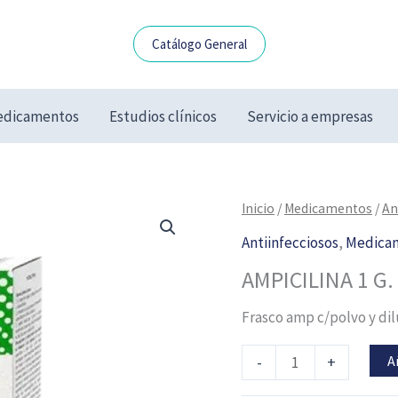
Catálogo General
dicamentos
Estudios clínicos
Servicio a empresas
AMPICILINA
Inicio
/
Medicamentos
/
An
1
Antiinfecciosos
,
Medica
G.
AMPICILINA 1 G. 
SOL.
INY.
Frasco amp c/polvo y di
5
ML
A
-
+
cantidad