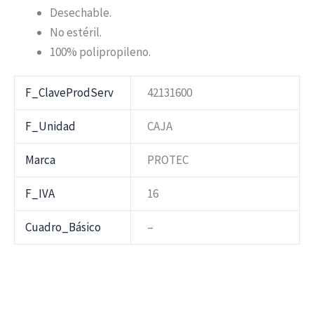
Desechable.
No estéril.
100% polipropileno.
F_ClaveProdServ
42131600
F_Unidad
CAJA
Marca
PROTEC
F_IVA
16
Cuadro_Básico
–