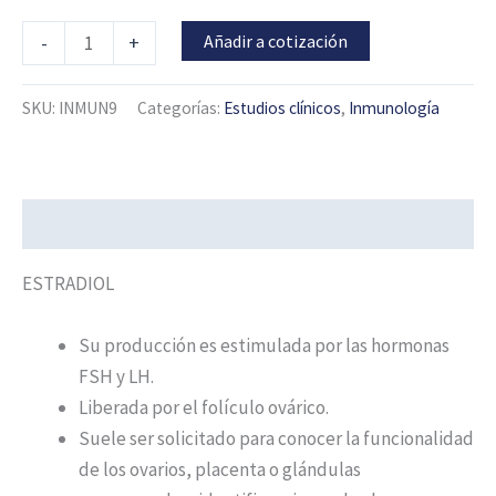
Añadir a cotización
-
+
SKU:
INMUN9
Categorías:
Estudios clínicos
,
Inmunología
Descripción
ESTRADIOL
Su producción es estimulada por las hormonas
FSH y LH.
Liberada por el folículo ovárico.
Suele ser solicitado para conocer la funcionalidad
de los ovarios, placenta o glándulas