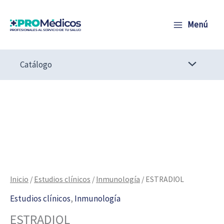
Ir
al
Menú
contenido
Catálogo
ESTRADIOL
cantidad
Inicio
/
Estudios clínicos
/
Inmunología
/ ESTRADIOL
Estudios clínicos
,
Inmunología
ESTRADIOL