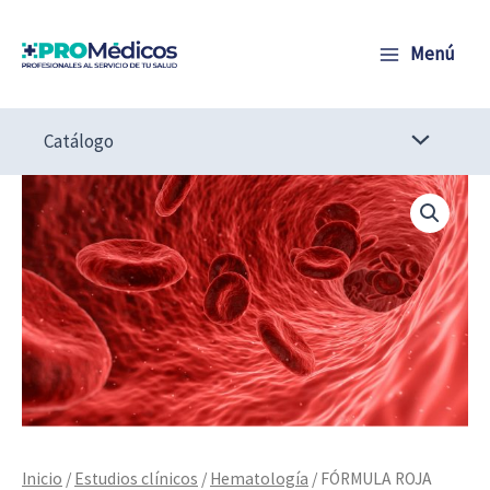
Ir
al
Menú
contenido
Catálogo
FÓRMULA
ROJA
cantidad
Inicio
/
Estudios clínicos
/
Hematología
/ FÓRMULA ROJA