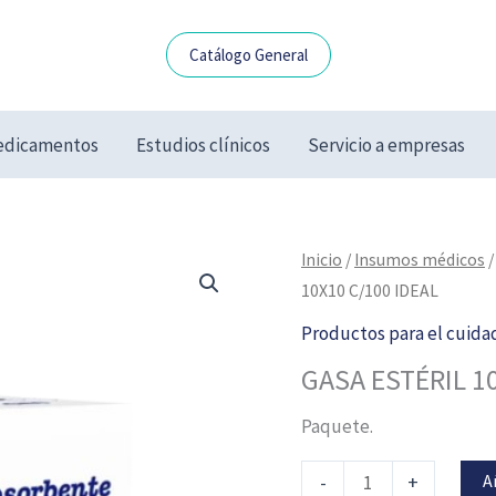
Catálogo General
dicamentos
Estudios clínicos
Servicio a empresas
GASA
Inicio
/
Insumos médicos
ESTÉRIL
10X10 C/100 IDEAL
10X10
Productos para el cuida
C/100
GASA ESTÉRIL 1
IDEAL
cantidad
Paquete.
A
-
+