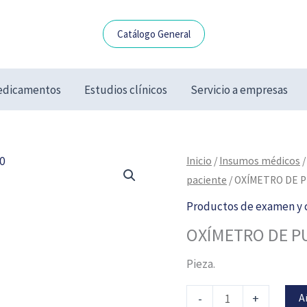
Catálogo General
dicamentos
Estudios clínicos
Servicio a empresas
OXÍMETRO
Inicio
/
Insumos médicos
DE
paciente
/ OXÍMETRO DE P
PULSO
Productos de examen y c
PARA
OXÍMETRO DE PU
DEDO
VITAL
Pieza.
CARE
YX100
A
-
+