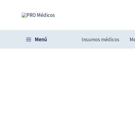
Ir
al
contenido
Menú
Insumos médicos
Me