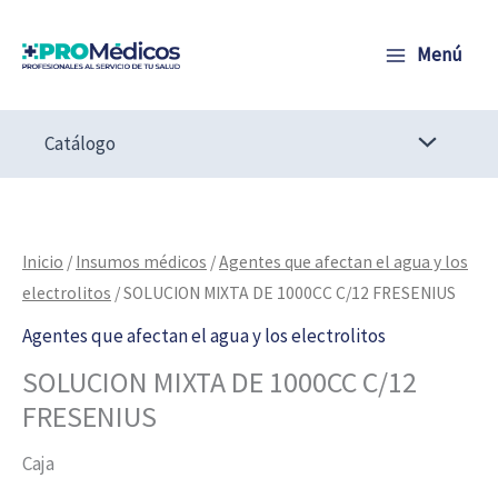
Ir
al
Menú
contenido
Catálogo
SOLUCION
MIXTA
DE
Inicio
/
Insumos médicos
/
Agentes que afectan el agua y los
1000CC
electrolitos
/ SOLUCION MIXTA DE 1000CC C/12 FRESENIUS
C/12
Agentes que afectan el agua y los electrolitos
FRESENIUS
SOLUCION MIXTA DE 1000CC C/12
cantidad
FRESENIUS
Caja