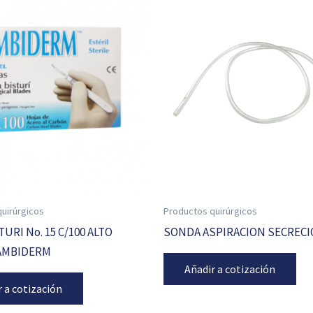
uirúrgicos
Productos quirúrgicos
URI No. 15 C/100 ALTO
SONDA ASPIRACION SECRECI
AMBIDERM
Añadir a cotización
r a cotización