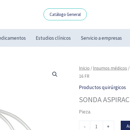
Catálogo General
dicamentos
Estudios clínicos
Servicio a empresas
SONDA
Inicio
/
Insumos médicos
ASPIRACION
16 FR
SECRECION
Productos quirúrgicos
16
SONDA ASPIRAC
FR
cantidad
Pieza.
A
-
+