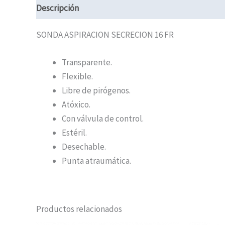
Descripción
Información adicional
SONDA ASPIRACION SECRECION 16 FR
Transparente.
Flexible.
Libre de pirógenos.
Atóxico.
Con válvula de control.
Estéril.
Desechable.
Punta atraumática.
Productos relacionados