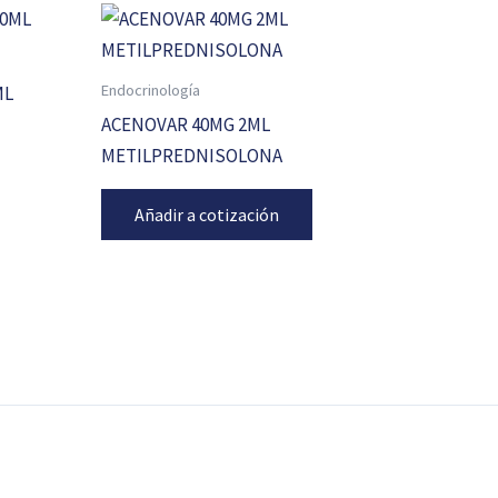
Endocrinología
ML
ACENOVAR 40MG 2ML
METILPREDNISOLONA
Añadir a cotización