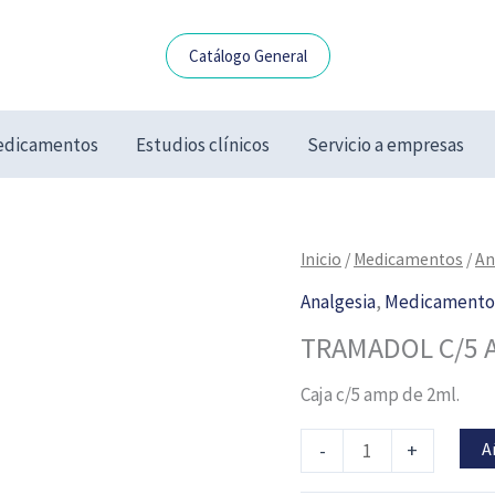
Catálogo General
dicamentos
Estudios clínicos
Servicio a empresas
TRAMADOL
Inicio
/
Medicamentos
/
An
C/5
Analgesia
,
Medicamento
AMP
TRAMADOL C/5 
100MG/2ML
cantidad
Caja c/5 amp de 2ml.
A
-
+