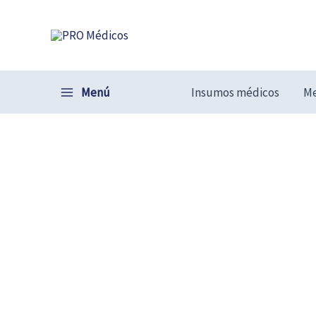
Ir
al
contenido
Menú
Insumos médicos
Me