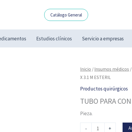
Catálogo General
dicamentos
Estudios clínicos
Servicio a empresas
TUBO
Inicio
/
Insumos médicos
PARA
X 3.1 M ESTERIL
CONEXIÓN
Productos quirúrgicos
PVC
TUBO PARA CONE
6MM
X
Pieza.
3.1
M
A
-
+