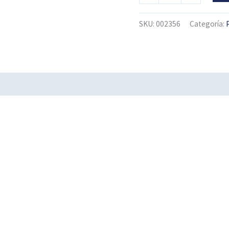
ESTERIL
cantidad
SKU:
002356
Categoría: