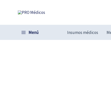
Ir
al
contenido
Menú
Insumos médicos
Me