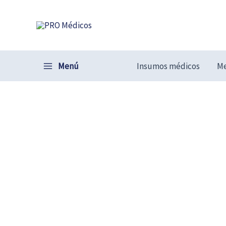
Ir
al
contenido
Menú
Insumos médicos
Me