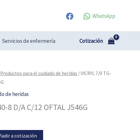
WhatsApp
Cotización
Servicios de enfermería
/
Productos para el cuidado de heridas
/ VICRYL 7/0 TG-
6G
do de heridas
40-8 D/A C/12 OFTAL J546G
ñadir a cotización