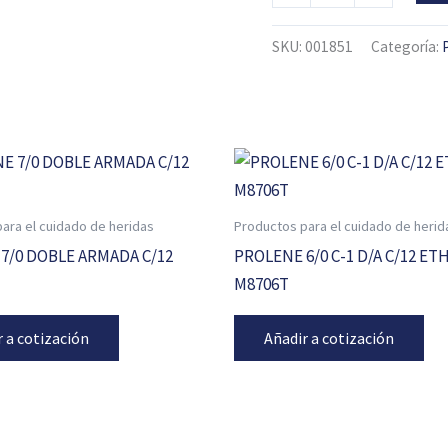
J546G
cantidad
SKU:
001851
Categoría:
ara el cuidado de heridas
Productos para el cuidado de herid
7/0 DOBLE ARMADA C/12
PROLENE 6/0 C-1 D/A C/12 ET
M8706T
r a cotización
Añadir a cotización