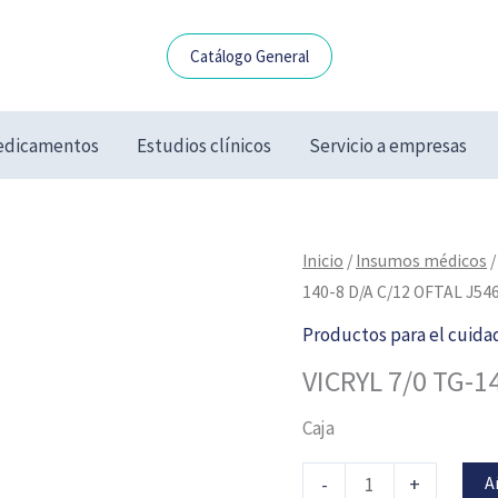
Catálogo General
dicamentos
Estudios clínicos
Servicio a empresas
VICRYL
Inicio
/
Insumos médicos
7/0
140-8 D/A C/12 OFTAL J54
TG-
Productos para el cuida
140-
VICRYL 7/0 TG-1
8
D/A
Caja
C/12
OFTAL
A
-
+