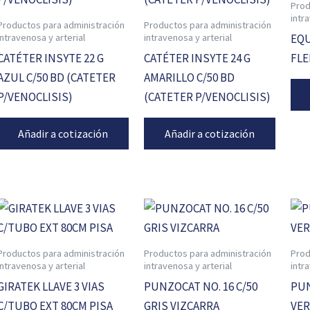
Prod
intr
Productos para administración
Productos para administración
intravenosa y arterial
intravenosa y arterial
EQU
CATÉTER INSYTE 22 G
CATÉTER INSYTE 24 G
FLE
AZUL C/50 BD (CATETER
AMARILLO C/50 BD
P/VENOCLISIS)
(CATETER P/VENOCLISIS)
Añadir a cotización
Añadir a cotización
Productos para administración
Productos para administración
Prod
intravenosa y arterial
intravenosa y arterial
intr
GIRATEK LLAVE 3 VIAS
PUNZOCAT NO. 16 C/50
PUN
C/TUBO EXT 80CM PISA
GRIS VIZCARRA
VER