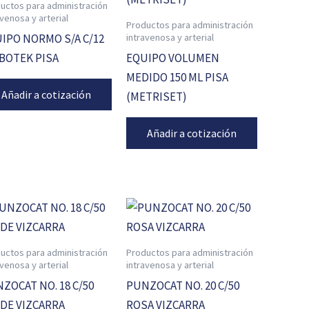
uctos para administración
avenosa y arterial
Productos para administración
intravenosa y arterial
IPO NORMO S/A C/12
BOTEK PISA
EQUIPO VOLUMEN
MEDIDO 150 ML PISA
Añadir a cotización
(METRISET)
Añadir a cotización
uctos para administración
Productos para administración
avenosa y arterial
intravenosa y arterial
ZOCAT NO. 18 C/50
PUNZOCAT NO. 20 C/50
DE VIZCARRA
ROSA VIZCARRA