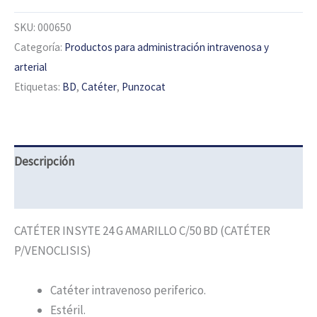
SKU:
000650
Categoría:
Productos para administración intravenosa y
arterial
Etiquetas:
BD
,
Catéter
,
Punzocat
Descripción
Información adicional
CATÉTER INSYTE 24 G AMARILLO C/50 BD (CATÉTER
P/VENOCLISIS)
Catéter intravenoso periferico.
Estéril.