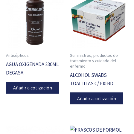
Antisépticos
Suministros, productos de
tratamiento y cuidado del
AGUA OXIGENADA 230ML
enfermo
DEGASA
ALCOHOL SWABS
TOALLITAS C/100 BD
Añadir a cotización
Añadir a cotización