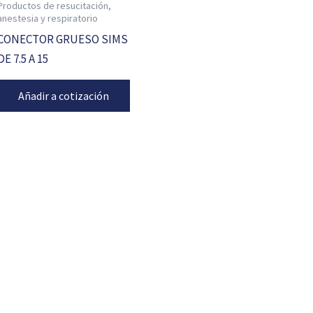
Productos de resucitación,
anestesia y respiratorio
CONECTOR GRUESO SIMS
DE 7.5 A 15
Añadir a cotización