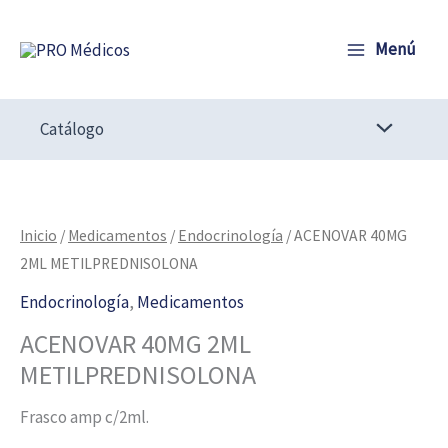
Ir
al
Menú
contenido
Catálogo
ACENOVAR
40MG
2ML
Inicio
/
Medicamentos
/
Endocrinología
/ ACENOVAR 40MG
METILPREDNISOLONA
2ML METILPREDNISOLONA
cantidad
Endocrinología
,
Medicamentos
ACENOVAR 40MG 2ML
METILPREDNISOLONA
Frasco amp c/2ml.