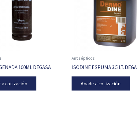
s
Antisépticos
GENADA 100ML DEGASA
ISODINE ESPUMA 3.5 LT. DEG
r a cotización
Añadir a cotización