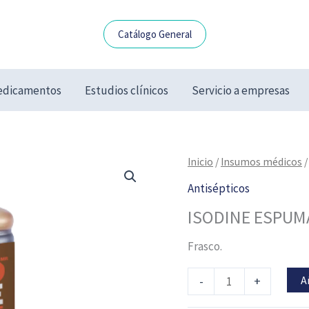
Catálogo General
dicamentos
Estudios clínicos
Servicio a empresas
ISODINE
Inicio
/
Insumos médicos
ESPUMA
Antisépticos
950
ISODINE ESPUM
ML
DEGASA
Frasco.
cantidad
A
-
+