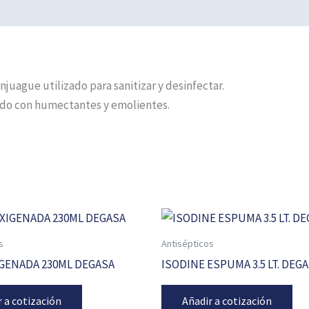
juague utilizado para sanitizar y desinfectar.
nado con humectantes y emolientes.
s
Antisépticos
GENADA 230ML DEGASA
ISODINE ESPUMA 3.5 LT. DEG
r a cotización
Añadir a cotización