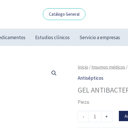
Catálogo General
dicamentos
Estudios clínicos
Servicio a empresas
GEL
Inicio
/
Insumos médicos
ANTIBACTERIAL
Antisépticos
1000
GEL ANTIBACTER
ML
DEGASA
Pieza.
cantidad
A
-
+