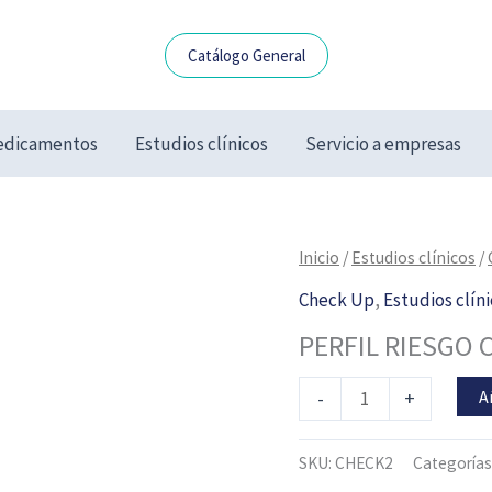
Catálogo General
dicamentos
Estudios clínicos
Servicio a empresas
PERFIL
Inicio
/
Estudios clínicos
/
RIESGO
Check Up
,
Estudios clín
CARDIOVASCULAR
PERFIL RIESGO
cantidad
A
-
+
SKU:
CHECK2
Categorías