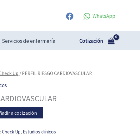
WhatsApp
Cotización
Servicios de enfermería
Check Up
/ PERFIL RIESGO CARDIOVASCULAR
icos
 CARDIOVASCULAR
ñadir a cotización
:
Check Up
,
Estudios clínicos