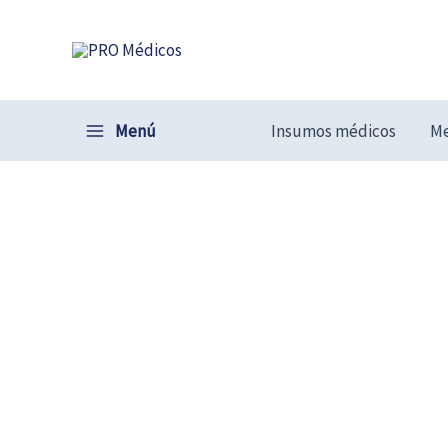
Ir
al
contenido
Menú
Insumos médicos
Me