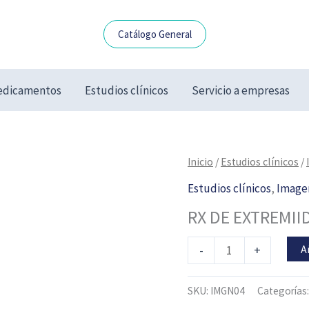
Catálogo General
dicamentos
Estudios clínicos
Servicio a empresas
RX
Inicio
/
Estudios clínicos
/
DE
Estudios clínicos
,
Image
EXTREMIIDAD
RX DE EXTREMII
INFERIOR
cantidad
A
-
+
SKU:
IMGN04
Categorías