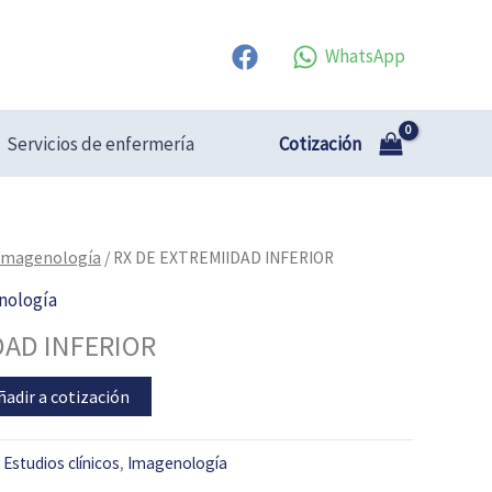
WhatsApp
Cotización
Servicios de enfermería
Imagenología
/ RX DE EXTREMIIDAD INFERIOR
nología
DAD INFERIOR
ñadir a cotización
:
Estudios clínicos
,
Imagenología