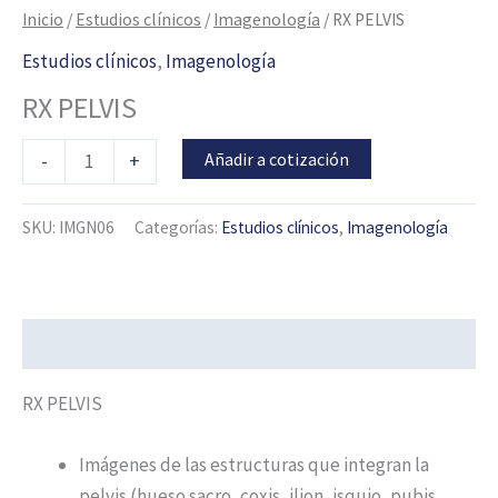
Inicio
/
Estudios clínicos
/
Imagenología
/ RX PELVIS
Estudios clínicos
,
Imagenología
RX PELVIS
Añadir a cotización
-
+
SKU:
IMGN06
Categorías:
Estudios clínicos
,
Imagenología
Descripción
RX PELVIS
Imágenes de las estructuras que integran la
pelvis (hueso sacro, coxis, ilion, isquio, pubis,