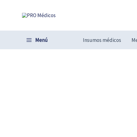
Ir
al
contenido
Menú
Insumos médicos
Me