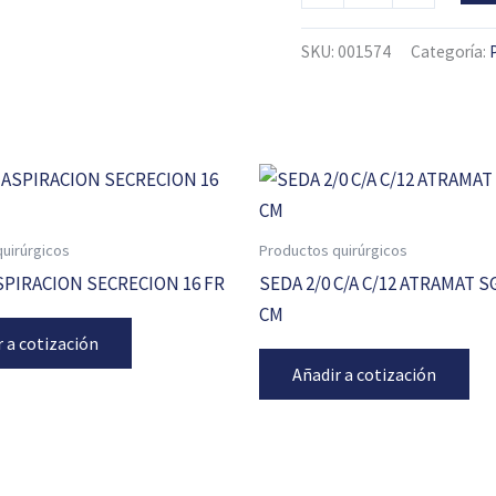
SKU:
001574
Categoría:
uirúrgicos
Productos quirúrgicos
PIRACION SECRECION 16 FR
SEDA 2/0 C/A C/12 ATRAMAT S
CM
r a cotización
Añadir a cotización