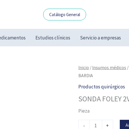
Catálogo General
dicamentos
Estudios clínicos
Servicio a empresas
SONDA
Inicio
/
Insumos médicos
FOLEY
BARDIA
2V18
Productos quirúrgicos
B-
SONDA FOLEY 2V
5
PZA
Pieza
BARDIA
cantidad
A
-
+