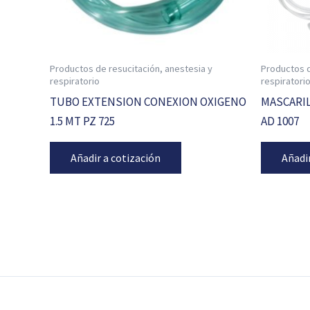
Productos de resucitación, anestesia y
Productos d
respiratorio
respiratori
TUBO EXTENSION CONEXION OXIGENO
MASCARIL
1.5 MT PZ 725
AD 1007
Añadir a cotización
Añadi