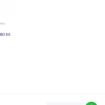
ia y
O 9.0