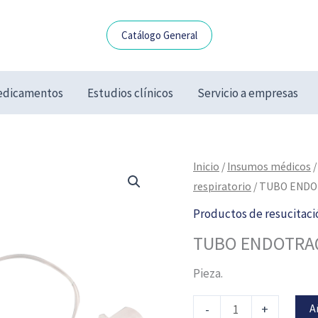
Catálogo General
dicamentos
Estudios clínicos
Servicio a empresas
TUBO
Inicio
/
Insumos médicos
ENDOTRAQUEAL
respiratorio
/ TUBO ENDO
C/GLOBO
Productos de resucitació
8.0
TUBO ENDOTRAQ
MM
FR
Pieza.
32
cantidad
A
-
+