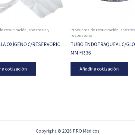
e resucitación, anestesia y
Productos de resucitación, anestes
o
respiratorio
LA OXÍGENO C/RESERVORIO
TUBO ENDOTRAQUEAL C/GLOB
MM FR 36
r a cotización
Añadir a cotización
Copyright © 2026 PRO Médicos