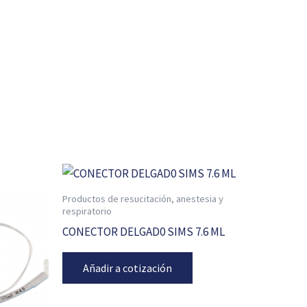
Productos de resucitación, anestesia y
respiratorio
CONECTOR DELGAD0 SIMS 7.6 ML
Añadir a cotización