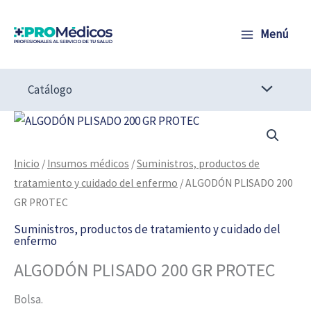
Ir
al
Menú
contenido
Catálogo
ALGODÓN
PLISADO
200
Inicio
/
Insumos médicos
/
Suministros, productos de
GR
tratamiento y cuidado del enfermo
/ ALGODÓN PLISADO 200
PROTEC
GR PROTEC
cantidad
Suministros, productos de tratamiento y cuidado del
enfermo
ALGODÓN PLISADO 200 GR PROTEC
Bolsa.