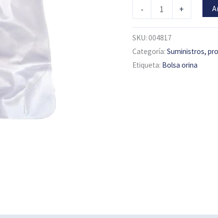
cantidad
A
-
+
SKU:
004817
Categoría:
Suministros, pr
Etiqueta:
Bolsa orina