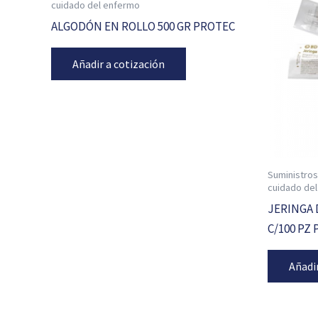
cuidado del enfermo
ALGODÓN EN ROLLO 500 GR PROTEC
Añadir a cotización
Suministros
cuidado de
JERINGA 
C/100 PZ
Añadi