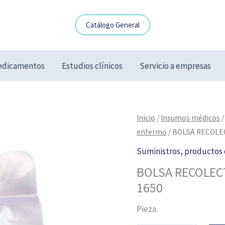
Catálogo General
dicamentos
Estudios clínicos
Servicio a empresas
BOLSA
Inicio
/
Insumos médicos
RECOLECTORA
enfermo
/ BOLSA RECOLE
PARA
Suministros, productos 
PIERNA
BOLSA RECOLEC
DIP-
1650
MAC
DM
Pieza.
1650