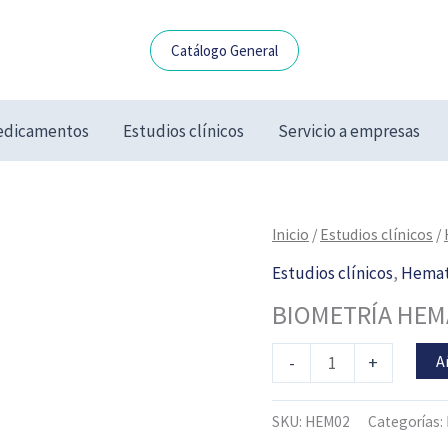
Catálogo General
dicamentos
Estudios clínicos
Servicio a empresas
BIOMETRÍA
Inicio
/
Estudios clínicos
/
HEMÁTICA
Estudios clínicos
,
Hemat
COMPLETA
BIOMETRÍA HEM
(BHC)
cantidad
A
-
+
SKU:
HEM02
Categorías: