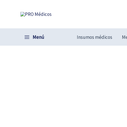
Ir
al
contenido
Menú
Insumos médicos
Me