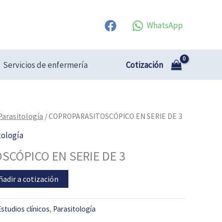
WhatsApp
Cotización
Servicios de enfermería
CO
Parasitología
/ COPROPARASITOSCÓPICO EN SERIE DE 3
tología
SCÓPICO EN SERIE DE 3
ñadir a cotización
Estudios clínicos
,
Parasitología