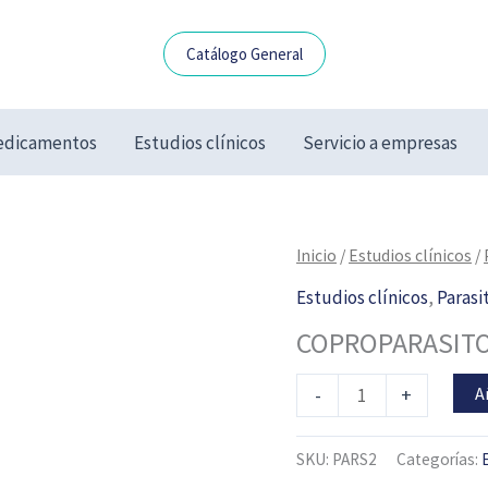
Catálogo General
dicamentos
Estudios clínicos
Servicio a empresas
COPROPARASITOSCÓPI
Inicio
/
Estudios clínicos
/
EN
Estudios clínicos
,
Parasi
SERIE
COPROPARASITO
DE
3
A
-
+
cantidad
SKU:
PARS2
Categorías: