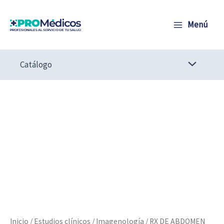
Ir
al
Menú
contenido
Catálogo
RX
DE
ABDOMEN
cantidad
Inicio
/
Estudios clínicos
/
Imagenología
/ RX DE ABDOMEN