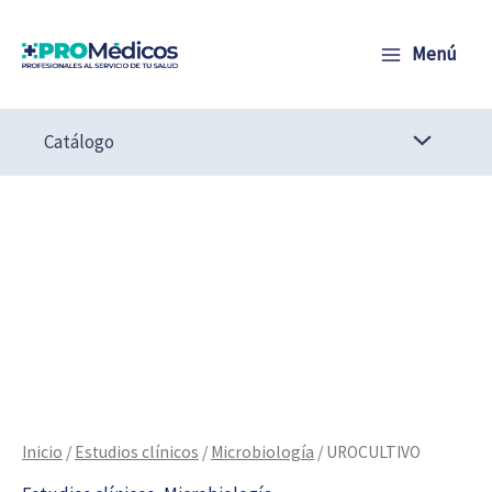
Ir
al
Menú
contenido
Catálogo
UROCULTIVO
cantidad
Inicio
/
Estudios clínicos
/
Microbiología
/ UROCULTIVO