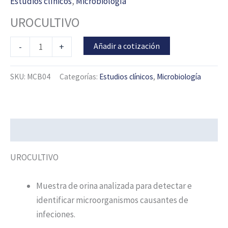
Estudios clínicos
,
Microbiología
UROCULTIVO
Añadir a cotización
-
+
SKU:
MCB04
Categorías:
Estudios clínicos
,
Microbiología
Descripción
UROCULTIVO
Muestra de orina analizada para detectar e
identificar microorganismos causantes de
infeciones.